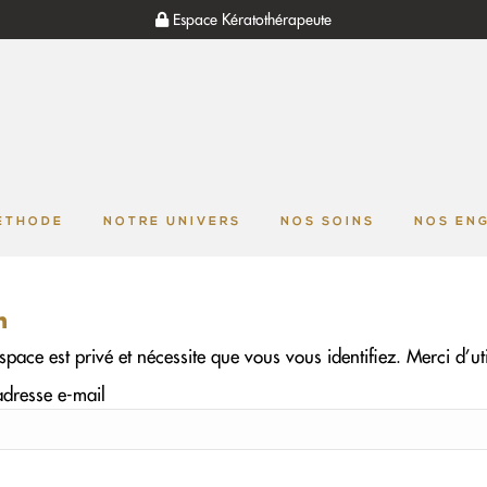
Espace Kératothérapeute
NOTRE MÉTHODE
NOTRE UNIVERS
NOS 
ÉTHODE
NOTRE UNIVERS
NOS SOINS
NOS EN
n
space est privé et nécessite que vous vous identifiez. Merci d’ut
adresse e-mail