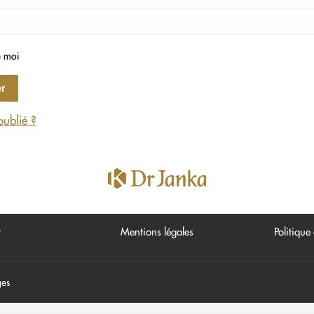
e moi
ublié ?
t
Mentions légales
Politique
ges